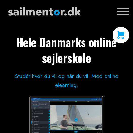
METEOROLOGI
KONTAKT
LOG IND
OPRET
Hele Danmarks online
sejlerskole
Studér hvor du vil og når du vil. Med online
elearning.